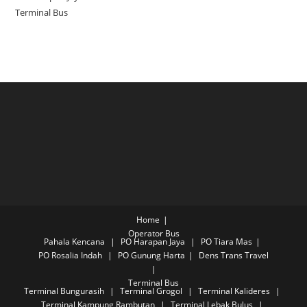
Terminal Bus
Home
Operator Bus
Pahala Kencana
PO Harapan Jaya
PO Tiara Mas
PO Rosalia Indah
PO Gunung Harta
Dens Trans Travel
Terminal Bus
Terminal Bungurasih
Terminal Grogol
Terminal Kalideres
Terminal Kampung Rambutan
Terminal Lebak Bulus