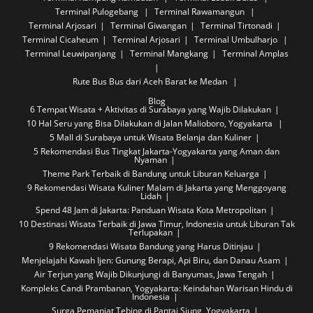
Terminal Pulogebang
Terminal Rawamangun
Terminal Arjosari
Terminal Giwangan
Terminal Tirtonadi
Terminal Cicaheum
Terminal Arjosari
Terminal Umbulharjo
Terminal Leuwipanjang
Terminal Mangkang
Terminal Amplas
Rute Bus
Bus dari Aceh Barat ke Medan
Blog
6 Tempat Wisata + Aktivitas di Surabaya yang Wajib Dilakukan
10 Hal Seru yang Bisa Dilakukan di Jalan Malioboro, Yogyakarta
5 Mall di Surabaya untuk Wisata Belanja dan Kuliner
5 Rekomendasi Bus Tingkat Jakarta-Yogyakarta yang Aman dan
Nyaman
Theme Park Terbaik di Bandung untuk Liburan Keluarga
9 Rekomendasi Wisata Kuliner Malam di Jakarta yang Menggoyang
Lidah
Spend 48 Jam di Jakarta: Panduan Wisata Kota Metropolitan
10 Destinasi Wisata Terbaik di Jawa Timur, Indonesia untuk Liburan Tak
Terlupakan
9 Rekomendasi Wisata Bandung yang Harus Ditinjau
Menjelajahi Kawah Ijen: Gunung Berapi, Api Biru, dan Danau Asam
Air Terjun yang Wajib Dikunjungi di Banyumas, Jawa Tengah
Kompleks Candi Prambanan, Yogyakarta: Keindahan Warisan Hindu di
Indonesia
Surga Pemanjat Tebing di Pantai Siung, Yogyakarta