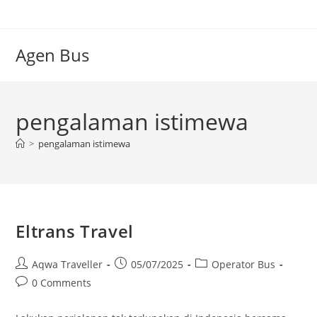
Skip
to
content
Agen Bus
pengalaman istimewa
>
pengalaman istimewa
Eltrans Travel
Post
Post
Post
Aqwa Traveller
05/07/2025
Operator Bus
author:
published:
category:
Post
0 Comments
comments: