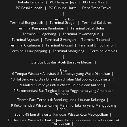
Pahala Kencana
PO Harapan Jaya
PO Tiara Mas
PO Rosalia Indah
PO Gunung Harta
Dens Trans Travel
Terminal Bus
Terminal Bungurasih
Terminal Grogol
Terminal Kalideres
Terminal Kampung Rambutan
Terminal Lebak Bulus
Terminal Pulogebang
Terminal Rawamangun
Terminal Arjosari
Terminal Giwangan
Terminal Tirtonadi
Terminal Cicaheum
Terminal Arjosari
Terminal Umbulharjo
Terminal Leuwipanjang
Terminal Mangkang
Terminal Amplas
Rute Bus
Bus dari Aceh Barat ke Medan
Blog
6 Tempat Wisata + Aktivitas di Surabaya yang Wajib Dilakukan
10 Hal Seru yang Bisa Dilakukan di Jalan Malioboro, Yogyakarta
5 Mall di Surabaya untuk Wisata Belanja dan Kuliner
5 Rekomendasi Bus Tingkat Jakarta-Yogyakarta yang Aman dan
Nyaman
Theme Park Terbaik di Bandung untuk Liburan Keluarga
9 Rekomendasi Wisata Kuliner Malam di Jakarta yang Menggoyang
Lidah
Spend 48 Jam di Jakarta: Panduan Wisata Kota Metropolitan
10 Destinasi Wisata Terbaik di Jawa Timur, Indonesia untuk Liburan Tak
Terlupakan