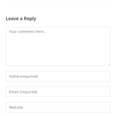
Leave a Reply
Comment
Enter
your
name
Enter
or
your
username
email
Enter
to
address
your
comment
to