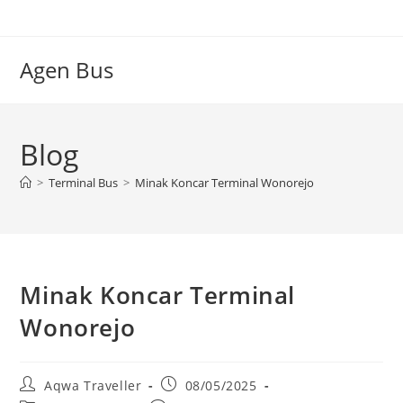
Skip
to
content
Agen Bus
Blog
>
Terminal Bus
>
Minak Koncar Terminal Wonorejo
Minak Koncar Terminal
Wonorejo
Post
Post
Aqwa Traveller
08/05/2025
author:
published: