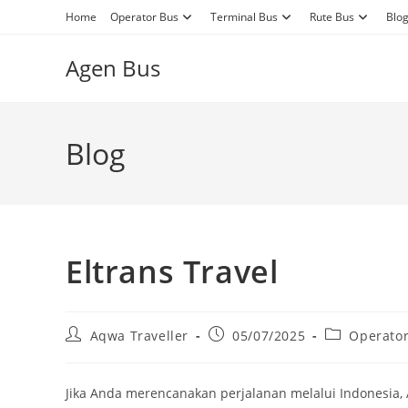
Skip
Home
Operator Bus
Terminal Bus
Rute Bus
Blo
to
content
Agen Bus
Blog
Eltrans Travel
Post
Post
Post
Aqwa Traveller
05/07/2025
Operato
author:
published:
category:
Jika Anda merencanakan perjalanan melalui Indonesia