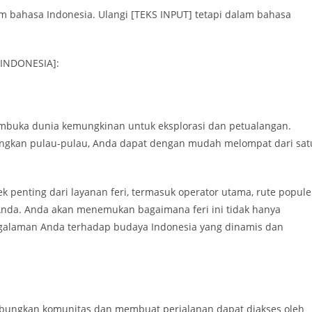
bahasa Indonesia. Ulangi [TEKS INPUT] tetapi dalam bahasa
INDONESIA]:
embuka dunia kemungkinan untuk eksplorasi dan petualangan.
ungkan pulau-pulau, Anda dapat dengan mudah melompat dari sat
 penting dari layanan feri, termasuk operator utama, rute popule
nda. Anda akan menemukan bagaimana feri ini tidak hanya
engalaman Anda terhadap budaya Indonesia yang dinamis dan
ungkan komunitas dan membuat perjalanan dapat diakses oleh