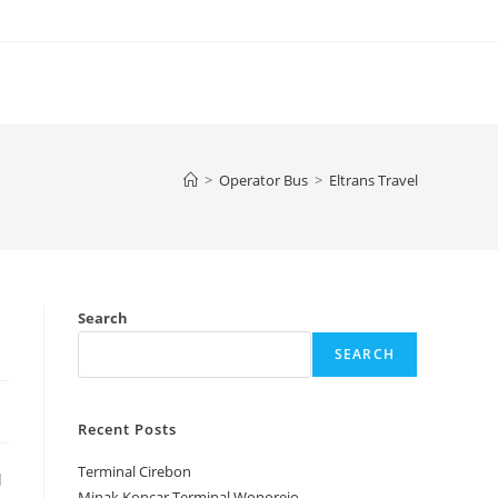
>
Operator Bus
>
Eltrans Travel
Search
SEARCH
Recent Posts
Terminal Cirebon
l
Minak Koncar Terminal Wonorejo