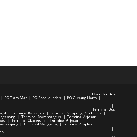
Operator Bus
PO Tiara Mas
PO Rosalia Indah
PO Gunung Harta
Terminal Bus
ogol
Terminal Kalideres
Terminal Kampung Rambutan
ulogebang
Terminal Rawamangun
Terminal Arjosari
nadi
Terminal Cicaheum
Terminal Arjosari
uwipanjang
Terminal Mangkang
Terminal Amplas
an
Blog