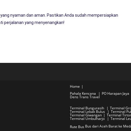
us yang nyaman dan aman. Pastikan Anda sudah mempersiapkan
ti perjalanan yang menyenangkan!
Home
Pahala Kencana
PO Harapan Jaya
Dens Trans Travel
Terminal Bungurasih
Terminal Gr
Terminal Lebak Bulus
Terminal P
Terminal Giwangan
Terminal Tirto
Terminal Umbulharjo
Terminal Le
Bus dari Aceh Barat ke Med
Rute Bus