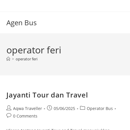
Skip
to
content
Agen Bus
operator feri
>
operator feri
Jayanti Tour dan Travel
Post
Post
Post
Aqwa Traveller
05/06/2025
Operator Bus
author:
published:
category:
Post
0 Comments
comments: