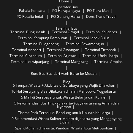
Home
Operator Bus
Pahala Kencana
PO Harapan Jaya
PO Tiara Mas
PO Rosalia Indah
PO Gunung Harta
Dens Trans Travel
Terminal Bus
Terminal Bungurasih
Terminal Grogol
Terminal Kalideres
Terminal Kampung Rambutan
Terminal Lebak Bulus
Terminal Pulogebang
Terminal Rawamangun
Terminal Arjosari
Terminal Giwangan
Terminal Tirtonadi
Terminal Cicaheum
Terminal Arjosari
Terminal Umbulharjo
Terminal Leuwipanjang
Terminal Mangkang
Terminal Amplas
Rute Bus
Bus dari Aceh Barat ke Medan
Blog
6 Tempat Wisata + Aktivitas di Surabaya yang Wajib Dilakukan
10 Hal Seru yang Bisa Dilakukan di Jalan Malioboro, Yogyakarta
5 Mall di Surabaya untuk Wisata Belanja dan Kuliner
5 Rekomendasi Bus Tingkat Jakarta-Yogyakarta yang Aman dan
Nyaman
Theme Park Terbaik di Bandung untuk Liburan Keluarga
9 Rekomendasi Wisata Kuliner Malam di Jakarta yang Menggoyang
Lidah
Spend 48 Jam di Jakarta: Panduan Wisata Kota Metropolitan