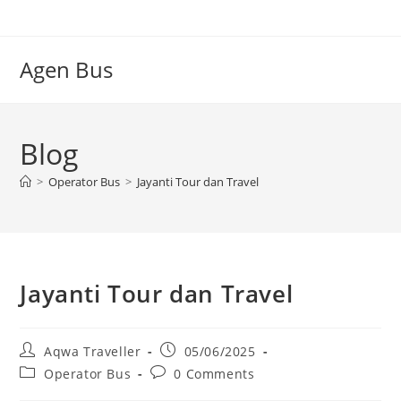
Skip
to
content
Agen Bus
Blog
>
Operator Bus
>
Jayanti Tour dan Travel
Jayanti Tour dan Travel
Post
Post
Aqwa Traveller
05/06/2025
author:
published:
Post
Post
Operator Bus
0 Comments
category:
comments: