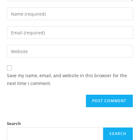
Enter
your
name
Enter
or
your
username
email
Enter
to
address
your
comment
to
website
comment
URL
Save my name, email, and website in this browser for the
(optional)
next time I comment.
Search
SEARCH