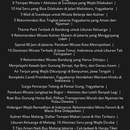
6 Tempat Wisata + Aktivitas di Surabaya yang Wajib Dilakukan
10 Hal Seru yang Bisa Dilakukan di Jalan Malioboro, Yogyakarta
5 Mall di Surabaya untuk Wisata Belanja dan Kuliner
5 Rekomendasi Bus Tingkat Jakarta-Yogyakarta yang Aman dan
Nyaman
Theme Park Terbaik di Bandung untuk Liburan Keluarga
9 Rekomendasi Wisata Kuliner Malam di Jakarta yang Menggoyang
Lidah
Spend 48 Jam di Jakarta: Panduan Wisata Kota Metropolitan
10 Destinasi Wisata Terbaik di Jawa Timur, Indonesia untuk Liburan Tak
Terlupakan
9 Rekomendasi Wisata Bandung yang Harus Ditinjau
Menjelajahi Kawah Ijen: Gunung Berapi, Api Biru, dan Danau Asam
Air Terjun yang Wajib Dikunjungi di Banyumas, Jawa Tengah
Kompleks Candi Prambanan, Yogyakarta: Keindahan Warisan Hindu di
Indonesia
Surga Pemanjat Tebing di Pantai Siung, Yogyakarta
Panduan Wisata Lengkap ke Bogor – Aktivitas dan Lebih Banyak Lagi
Rute Bus Gunung Harta Bali: Pilihan Transportasi Murah dan Nyaman ke
Pulau Dewata
Hidangan Wajib Ramadhan di Indonesia: Rekomendasi Menu Favorit & di
Mana Bisa Didapatkan
Kuliner Khas Malang: Daftar Tempat Makan Lezat & Hits Terbaru
Liburan Keluarga di Malang: 10 Aktivitas Seru yang Wajib Dicoba
5 Tips Aman Naik Bus Malang Jakarta – Cek Jadwal & Harga Tiket