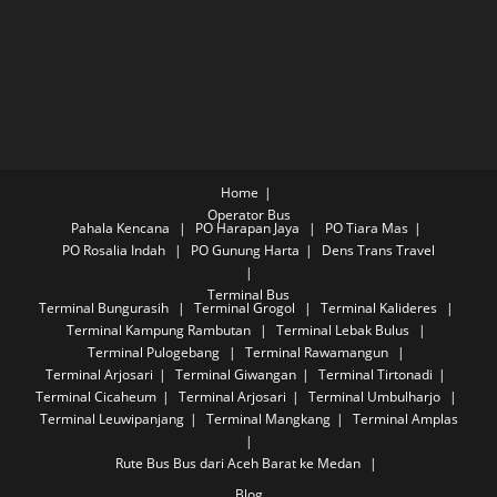
Home
Operator Bus
Pahala Kencana
PO Harapan Jaya
PO Tiara Mas
PO Rosalia Indah
PO Gunung Harta
Dens Trans Travel
Terminal Bus
Terminal Bungurasih
Terminal Grogol
Terminal Kalideres
Terminal Kampung Rambutan
Terminal Lebak Bulus
Terminal Pulogebang
Terminal Rawamangun
Terminal Arjosari
Terminal Giwangan
Terminal Tirtonadi
Terminal Cicaheum
Terminal Arjosari
Terminal Umbulharjo
Terminal Leuwipanjang
Terminal Mangkang
Terminal Amplas
Rute Bus
Bus dari Aceh Barat ke Medan
Blog