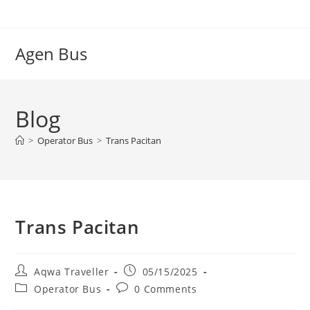
Skip
to
content
Agen Bus
Blog
>
Operator Bus
>
Trans Pacitan
Trans Pacitan
Post
Post
Aqwa Traveller
05/15/2025
author:
published:
Post
Post
Operator Bus
0 Comments
category:
comments: