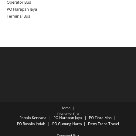
Operator Bus
PO Harapan Jaya
Terminal Bus
Home
Operator Bus
Pahala Kencana
PO Harapan Jaya
PO Tiara Mas
PO Rosalia Indah
PO Gunung Harta
Dens Trans Travel
Terminal Bus