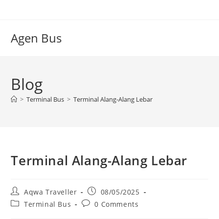
Skip
to
content
Agen Bus
Blog
>
Terminal Bus
>
Terminal Alang-Alang Lebar
Terminal Alang-Alang Lebar
Post
Post
Aqwa Traveller
08/05/2025
author:
published:
Post
Post
Terminal Bus
0 Comments
category:
comments: