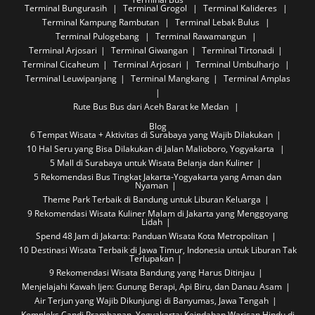
Terminal Bungurasih
Terminal Grogol
Terminal Kalideres
Terminal Kampung Rambutan
Terminal Lebak Bulus
Terminal Pulogebang
Terminal Rawamangun
Terminal Arjosari
Terminal Giwangan
Terminal Tirtonadi
Terminal Cicaheum
Terminal Arjosari
Terminal Umbulharjo
Terminal Leuwipanjang
Terminal Mangkang
Terminal Amplas
Rute Bus
Bus dari Aceh Barat ke Medan
Blog
6 Tempat Wisata + Aktivitas di Surabaya yang Wajib Dilakukan
10 Hal Seru yang Bisa Dilakukan di Jalan Malioboro, Yogyakarta
5 Mall di Surabaya untuk Wisata Belanja dan Kuliner
5 Rekomendasi Bus Tingkat Jakarta-Yogyakarta yang Aman dan
Nyaman
Theme Park Terbaik di Bandung untuk Liburan Keluarga
9 Rekomendasi Wisata Kuliner Malam di Jakarta yang Menggoyang
Lidah
Spend 48 Jam di Jakarta: Panduan Wisata Kota Metropolitan
10 Destinasi Wisata Terbaik di Jawa Timur, Indonesia untuk Liburan Tak
Terlupakan
9 Rekomendasi Wisata Bandung yang Harus Ditinjau
Menjelajahi Kawah Ijen: Gunung Berapi, Api Biru, dan Danau Asam
Air Terjun yang Wajib Dikunjungi di Banyumas, Jawa Tengah
Kompleks Candi Prambanan, Yogyakarta: Keindahan Warisan Hindu di