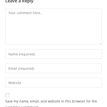
Leave a Reply
Comment
Enter
your
name
Enter
or
your
username
email
Enter
to
address
your
comment
to
website
comment
URL
Save my name, email, and website in this browser for the
(optional)