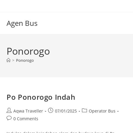
Skip
to
content
Agen Bus
Ponorogo
>
Ponorogo
Po Ponorogo Indah
Post
Post
Post
Aqwa Traveller
07/01/2025
Operator Bus
author:
published:
category:
Post
0 Comments
comments: