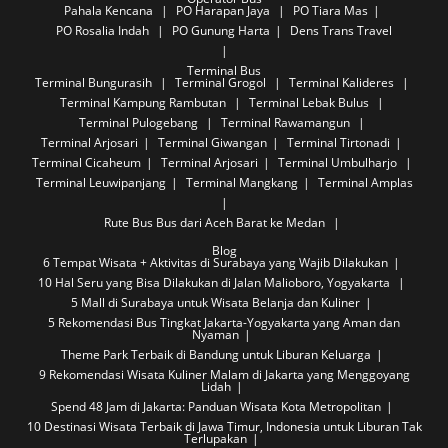
Pahala Kencana
PO Harapan Jaya
PO Tiara Mas
PO Rosalia Indah
PO Gunung Harta
Dens Trans Travel
Terminal Bus
Terminal Bungurasih
Terminal Grogol
Terminal Kalideres
Terminal Kampung Rambutan
Terminal Lebak Bulus
Terminal Pulogebang
Terminal Rawamangun
Terminal Arjosari
Terminal Giwangan
Terminal Tirtonadi
Terminal Cicaheum
Terminal Arjosari
Terminal Umbulharjo
Terminal Leuwipanjang
Terminal Mangkang
Terminal Amplas
Rute Bus
Bus dari Aceh Barat ke Medan
Blog
6 Tempat Wisata + Aktivitas di Surabaya yang Wajib Dilakukan
10 Hal Seru yang Bisa Dilakukan di Jalan Malioboro, Yogyakarta
5 Mall di Surabaya untuk Wisata Belanja dan Kuliner
5 Rekomendasi Bus Tingkat Jakarta-Yogyakarta yang Aman dan
Nyaman
Theme Park Terbaik di Bandung untuk Liburan Keluarga
9 Rekomendasi Wisata Kuliner Malam di Jakarta yang Menggoyang
Lidah
Spend 48 Jam di Jakarta: Panduan Wisata Kota Metropolitan
10 Destinasi Wisata Terbaik di Jawa Timur, Indonesia untuk Liburan Tak
Terlupakan