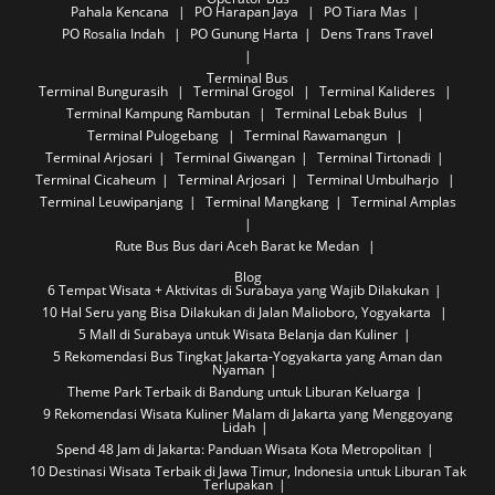
Pahala Kencana
PO Harapan Jaya
PO Tiara Mas
PO Rosalia Indah
PO Gunung Harta
Dens Trans Travel
Terminal Bus
Terminal Bungurasih
Terminal Grogol
Terminal Kalideres
Terminal Kampung Rambutan
Terminal Lebak Bulus
Terminal Pulogebang
Terminal Rawamangun
Terminal Arjosari
Terminal Giwangan
Terminal Tirtonadi
Terminal Cicaheum
Terminal Arjosari
Terminal Umbulharjo
Terminal Leuwipanjang
Terminal Mangkang
Terminal Amplas
Rute Bus
Bus dari Aceh Barat ke Medan
Blog
6 Tempat Wisata + Aktivitas di Surabaya yang Wajib Dilakukan
10 Hal Seru yang Bisa Dilakukan di Jalan Malioboro, Yogyakarta
5 Mall di Surabaya untuk Wisata Belanja dan Kuliner
5 Rekomendasi Bus Tingkat Jakarta-Yogyakarta yang Aman dan
Nyaman
Theme Park Terbaik di Bandung untuk Liburan Keluarga
9 Rekomendasi Wisata Kuliner Malam di Jakarta yang Menggoyang
Lidah
Spend 48 Jam di Jakarta: Panduan Wisata Kota Metropolitan
10 Destinasi Wisata Terbaik di Jawa Timur, Indonesia untuk Liburan Tak
Terlupakan