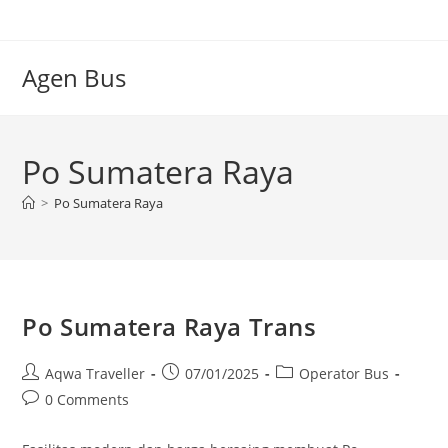
Skip
to
content
Agen Bus
Po Sumatera Raya
>
Po Sumatera Raya
Po Sumatera Raya Trans
Post
Post
Post
Aqwa Traveller
07/01/2025
Operator Bus
author:
published:
category:
Post
0 Comments
comments: