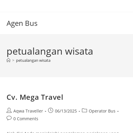
Skip
to
content
Agen Bus
petualangan wisata
>
petualangan wisata
Cv. Mega Travel
Post
Post
Post
Aqwa Traveller
06/13/2025
Operator Bus
author:
published:
category:
Post
0 Comments
comments: