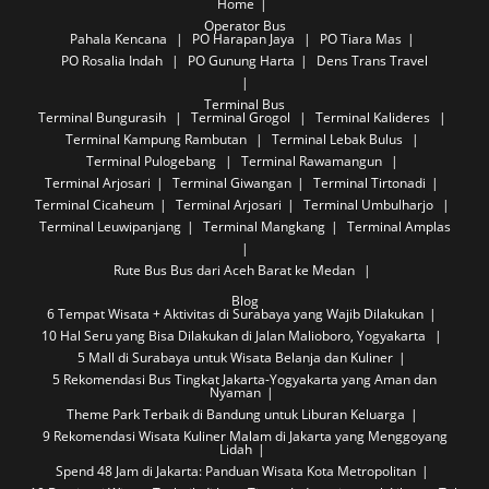
Home
Operator Bus
Pahala Kencana
PO Harapan Jaya
PO Tiara Mas
PO Rosalia Indah
PO Gunung Harta
Dens Trans Travel
Terminal Bus
Terminal Bungurasih
Terminal Grogol
Terminal Kalideres
Terminal Kampung Rambutan
Terminal Lebak Bulus
Terminal Pulogebang
Terminal Rawamangun
Terminal Arjosari
Terminal Giwangan
Terminal Tirtonadi
Terminal Cicaheum
Terminal Arjosari
Terminal Umbulharjo
Terminal Leuwipanjang
Terminal Mangkang
Terminal Amplas
Rute Bus
Bus dari Aceh Barat ke Medan
Blog
6 Tempat Wisata + Aktivitas di Surabaya yang Wajib Dilakukan
10 Hal Seru yang Bisa Dilakukan di Jalan Malioboro, Yogyakarta
5 Mall di Surabaya untuk Wisata Belanja dan Kuliner
5 Rekomendasi Bus Tingkat Jakarta-Yogyakarta yang Aman dan
Nyaman
Theme Park Terbaik di Bandung untuk Liburan Keluarga
9 Rekomendasi Wisata Kuliner Malam di Jakarta yang Menggoyang
Lidah
Spend 48 Jam di Jakarta: Panduan Wisata Kota Metropolitan