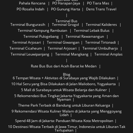
Pahala Kencana
PO Harapan Jaya
PO Tiara Mas
PO Rosalia Indah
PO Gunung Harta
Dens Trans Travel
Terminal Bus
Terminal Bungurasih
Terminal Grogol
Terminal Kalideres
Terminal Kampung Rambutan
Terminal Lebak Bulus
Terminal Pulogebang
Terminal Rawamangun
Terminal Arjosari
Terminal Giwangan
Terminal Tirtonadi
Terminal Cicaheum
Terminal Arjosari
Terminal Umbulharjo
Terminal Leuwipanjang
Terminal Mangkang
Terminal Amplas
Rute Bus
Bus dari Aceh Barat ke Medan
Blog
6 Tempat Wisata + Aktivitas di Surabaya yang Wajib Dilakukan
10 Hal Seru yang Bisa Dilakukan di Jalan Malioboro, Yogyakarta
5 Mall di Surabaya untuk Wisata Belanja dan Kuliner
5 Rekomendasi Bus Tingkat Jakarta-Yogyakarta yang Aman dan
Nyaman
Theme Park Terbaik di Bandung untuk Liburan Keluarga
9 Rekomendasi Wisata Kuliner Malam di Jakarta yang Menggoyang
Lidah
Spend 48 Jam di Jakarta: Panduan Wisata Kota Metropolitan
10 Destinasi Wisata Terbaik di Jawa Timur, Indonesia untuk Liburan Tak
Terlupakan