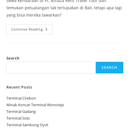
Sewa kendaraan di Pt. Athaza Rent Travel Tour dan
temukan petualangan tak terlupakan di Bali, tetapi apa lagi
yang bisa mereka tawarkan?
Pt.
Continue Reading
Athaza
Rent
Travel
Tour
Search
SEARCH
Recent Posts
Terminal Cirebon
Minak Koncar Terminal Wonorejo
Terminal Gadang
Terminal Solo
Terminal Sambung Oyot