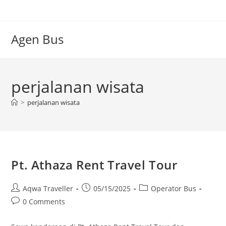
Skip
to
content
Agen Bus
perjalanan wisata
>
perjalanan wisata
Pt. Athaza Rent Travel Tour
Post
Post
Post
Aqwa Traveller
05/15/2025
Operator Bus
author:
published:
category:
Post
0 Comments
comments: