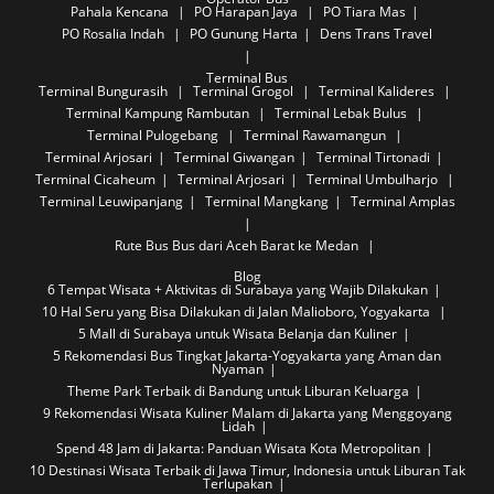
Pahala Kencana
PO Harapan Jaya
PO Tiara Mas
PO Rosalia Indah
PO Gunung Harta
Dens Trans Travel
Terminal Bus
Terminal Bungurasih
Terminal Grogol
Terminal Kalideres
Terminal Kampung Rambutan
Terminal Lebak Bulus
Terminal Pulogebang
Terminal Rawamangun
Terminal Arjosari
Terminal Giwangan
Terminal Tirtonadi
Terminal Cicaheum
Terminal Arjosari
Terminal Umbulharjo
Terminal Leuwipanjang
Terminal Mangkang
Terminal Amplas
Rute Bus
Bus dari Aceh Barat ke Medan
Blog
6 Tempat Wisata + Aktivitas di Surabaya yang Wajib Dilakukan
10 Hal Seru yang Bisa Dilakukan di Jalan Malioboro, Yogyakarta
5 Mall di Surabaya untuk Wisata Belanja dan Kuliner
5 Rekomendasi Bus Tingkat Jakarta-Yogyakarta yang Aman dan
Nyaman
Theme Park Terbaik di Bandung untuk Liburan Keluarga
9 Rekomendasi Wisata Kuliner Malam di Jakarta yang Menggoyang
Lidah
Spend 48 Jam di Jakarta: Panduan Wisata Kota Metropolitan
10 Destinasi Wisata Terbaik di Jawa Timur, Indonesia untuk Liburan Tak
Terlupakan