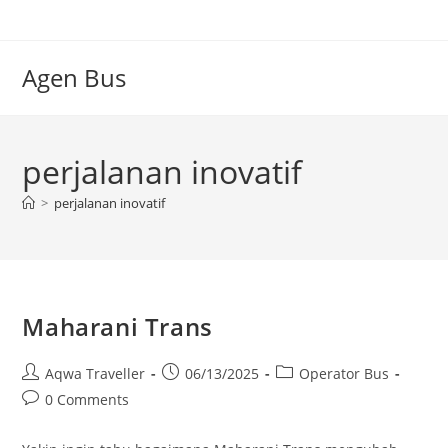
Skip
to
content
Agen Bus
perjalanan inovatif
>
perjalanan inovatif
Maharani Trans
Post
Post
Post
Aqwa Traveller
06/13/2025
Operator Bus
author:
published:
category:
Post
0 Comments
comments: