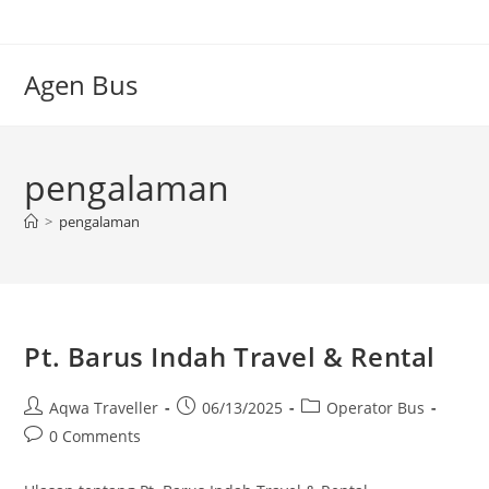
Skip
to
content
Agen Bus
pengalaman
>
pengalaman
Pt. Barus Indah Travel & Rental
Post
Post
Post
Aqwa Traveller
06/13/2025
Operator Bus
author:
published:
category:
Post
0 Comments
comments: