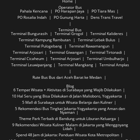
Home
Operator Bus
Pahala Kencana
PO Harapan Jaya
PO Tiara Mas
PO Rosalia Indah
PO Gunung Harta
Dens Trans Travel
Terminal Bus
Terminal Bungurasih
Terminal Grogol
Terminal Kalideres
Terminal Kampung Rambutan
Terminal Lebak Bulus
Terminal Pulogebang
Terminal Rawamangun
Terminal Arjosari
Terminal Giwangan
Terminal Tirtonadi
Terminal Cicaheum
Terminal Arjosari
Terminal Umbulharjo
Terminal Leuwipanjang
Terminal Mangkang
Terminal Amplas
Rute Bus
Bus dari Aceh Barat ke Medan
Blog
6 Tempat Wisata + Aktivitas di Surabaya yang Wajib Dilakukan
10 Hal Seru yang Bisa Dilakukan di Jalan Malioboro, Yogyakarta
5 Mall di Surabaya untuk Wisata Belanja dan Kuliner
5 Rekomendasi Bus Tingkat Jakarta-Yogyakarta yang Aman dan
Nyaman
Theme Park Terbaik di Bandung untuk Liburan Keluarga
9 Rekomendasi Wisata Kuliner Malam di Jakarta yang Menggoyang
Lidah
Spend 48 Jam di Jakarta: Panduan Wisata Kota Metropolitan