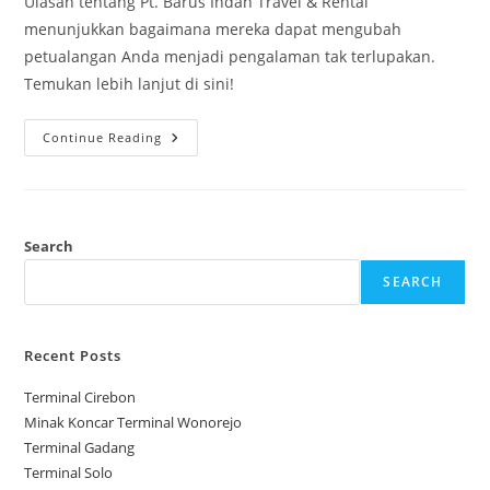
Ulasan tentang Pt. Barus Indah Travel & Rental
menunjukkan bagaimana mereka dapat mengubah
petualangan Anda menjadi pengalaman tak terlupakan.
Temukan lebih lanjut di sini!
Pt.
Continue Reading
Barus
Indah
Travel
&
Rental
Search
SEARCH
Recent Posts
Terminal Cirebon
Minak Koncar Terminal Wonorejo
Terminal Gadang
Terminal Solo