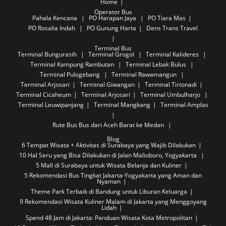
Home
Operator Bus
Pahala Kencana
PO Harapan Jaya
PO Tiara Mas
PO Rosalia Indah
PO Gunung Harta
Dens Trans Travel
Terminal Bus
Terminal Bungurasih
Terminal Grogol
Terminal Kalideres
Terminal Kampung Rambutan
Terminal Lebak Bulus
Terminal Pulogebang
Terminal Rawamangun
Terminal Arjosari
Terminal Giwangan
Terminal Tirtonadi
Terminal Cicaheum
Terminal Arjosari
Terminal Umbulharjo
Terminal Leuwipanjang
Terminal Mangkang
Terminal Amplas
Rute Bus
Bus dari Aceh Barat ke Medan
Blog
6 Tempat Wisata + Aktivitas di Surabaya yang Wajib Dilakukan
10 Hal Seru yang Bisa Dilakukan di Jalan Malioboro, Yogyakarta
5 Mall di Surabaya untuk Wisata Belanja dan Kuliner
5 Rekomendasi Bus Tingkat Jakarta-Yogyakarta yang Aman dan
Nyaman
Theme Park Terbaik di Bandung untuk Liburan Keluarga
9 Rekomendasi Wisata Kuliner Malam di Jakarta yang Menggoyang
Lidah
Spend 48 Jam di Jakarta: Panduan Wisata Kota Metropolitan