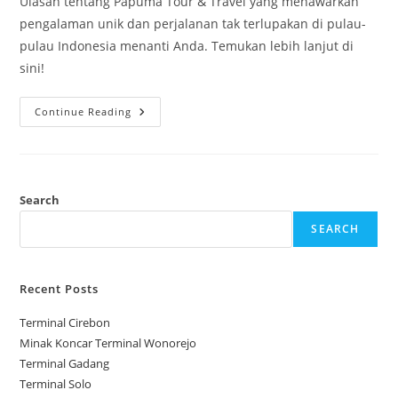
Ulasan tentang Papuma Tour & Travel yang menawarkan
pengalaman unik dan perjalanan tak terlupakan di pulau-
pulau Indonesia menanti Anda. Temukan lebih lanjut di
sini!
Papuma
Continue Reading
Tour
&
Travel
Search
SEARCH
Recent Posts
Terminal Cirebon
Minak Koncar Terminal Wonorejo
Terminal Gadang
Terminal Solo