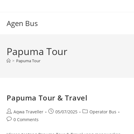
Skip
to
content
Agen Bus
Papuma Tour
>
Papuma Tour
Papuma Tour & Travel
Post
Post
Post
Aqwa Traveller
05/07/2025
Operator Bus
author:
published:
category:
Post
0 Comments
comments: