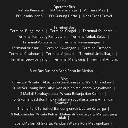
Home
Operator Bus
Pahala Kencana
PO Harapan Jaya
PO Tiara Mas
PO Rosalia Indah
PO Gunung Harta
Dens Trans Travel
Terminal Bus
Terminal Bungurasih
Terminal Grogol
Terminal Kalideres
Terminal Kampung Rambutan
Terminal Lebak Bulus
Terminal Pulogebang
Terminal Rawamangun
Terminal Arjosari
Terminal Giwangan
Terminal Tirtonadi
Terminal Cicaheum
Terminal Arjosari
Terminal Umbulharjo
Terminal Leuwipanjang
Terminal Mangkang
Terminal Amplas
Rute Bus
Bus dari Aceh Barat ke Medan
Blog
6 Tempat Wisata + Aktivitas di Surabaya yang Wajib Dilakukan
10 Hal Seru yang Bisa Dilakukan di Jalan Malioboro, Yogyakarta
5 Mall di Surabaya untuk Wisata Belanja dan Kuliner
5 Rekomendasi Bus Tingkat Jakarta-Yogyakarta yang Aman dan
Nyaman
Theme Park Terbaik di Bandung untuk Liburan Keluarga
9 Rekomendasi Wisata Kuliner Malam di Jakarta yang Menggoyang
Lidah
Spend 48 Jam di Jakarta: Panduan Wisata Kota Metropolitan