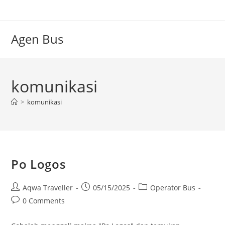
Skip
to
content
Agen Bus
komunikasi
>
komunikasi
Po Logos
Post
Post
Post
Aqwa Traveller
05/15/2025
Operator Bus
author:
published:
category:
Post
0 Comments
comments: