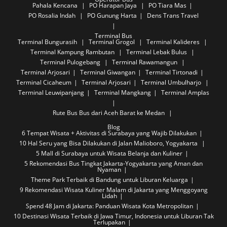
Pahala Kencana
PO Harapan Jaya
PO Tiara Mas
PO Rosalia Indah
PO Gunung Harta
Dens Trans Travel
Terminal Bus
Terminal Bungurasih
Terminal Grogol
Terminal Kalideres
Terminal Kampung Rambutan
Terminal Lebak Bulus
Terminal Pulogebang
Terminal Rawamangun
Terminal Arjosari
Terminal Giwangan
Terminal Tirtonadi
Terminal Cicaheum
Terminal Arjosari
Terminal Umbulharjo
Terminal Leuwipanjang
Terminal Mangkang
Terminal Amplas
Rute Bus
Bus dari Aceh Barat ke Medan
Blog
6 Tempat Wisata + Aktivitas di Surabaya yang Wajib Dilakukan
10 Hal Seru yang Bisa Dilakukan di Jalan Malioboro, Yogyakarta
5 Mall di Surabaya untuk Wisata Belanja dan Kuliner
5 Rekomendasi Bus Tingkat Jakarta-Yogyakarta yang Aman dan
Nyaman
Theme Park Terbaik di Bandung untuk Liburan Keluarga
9 Rekomendasi Wisata Kuliner Malam di Jakarta yang Menggoyang
Lidah
Spend 48 Jam di Jakarta: Panduan Wisata Kota Metropolitan
10 Destinasi Wisata Terbaik di Jawa Timur, Indonesia untuk Liburan Tak
Terlupakan