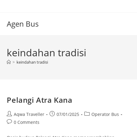
Skip
to
content
Agen Bus
keindahan tradisi
>
keindahan tradisi
Pelangi Atra Kana
Post
Post
Post
Aqwa Traveller
07/01/2025
Operator Bus
author:
published:
category:
Post
0 Comments
comments: