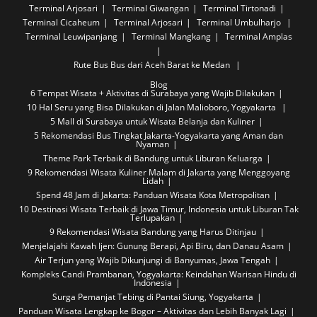
Terminal Arjosari
Terminal Giwangan
Terminal Tirtonadi
Terminal Cicaheum
Terminal Arjosari
Terminal Umbulharjo
Terminal Leuwipanjang
Terminal Mangkang
Terminal Amplas
Rute Bus
Bus dari Aceh Barat ke Medan
Blog
6 Tempat Wisata + Aktivitas di Surabaya yang Wajib Dilakukan
10 Hal Seru yang Bisa Dilakukan di Jalan Malioboro, Yogyakarta
5 Mall di Surabaya untuk Wisata Belanja dan Kuliner
5 Rekomendasi Bus Tingkat Jakarta-Yogyakarta yang Aman dan
Nyaman
Theme Park Terbaik di Bandung untuk Liburan Keluarga
9 Rekomendasi Wisata Kuliner Malam di Jakarta yang Menggoyang
Lidah
Spend 48 Jam di Jakarta: Panduan Wisata Kota Metropolitan
10 Destinasi Wisata Terbaik di Jawa Timur, Indonesia untuk Liburan Tak
Terlupakan
9 Rekomendasi Wisata Bandung yang Harus Ditinjau
Menjelajahi Kawah Ijen: Gunung Berapi, Api Biru, dan Danau Asam
Air Terjun yang Wajib Dikunjungi di Banyumas, Jawa Tengah
Kompleks Candi Prambanan, Yogyakarta: Keindahan Warisan Hindu di
Indonesia
Surga Pemanjat Tebing di Pantai Siung, Yogyakarta
Panduan Wisata Lengkap ke Bogor – Aktivitas dan Lebih Banyak Lagi