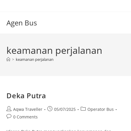
Skip
to
content
Agen Bus
keamanan perjalanan
>
keamanan perjalanan
Deka Putra
Post
Post
Post
Aqwa Traveller
05/07/2025
Operator Bus
author:
published:
category:
Post
0 Comments
comments: