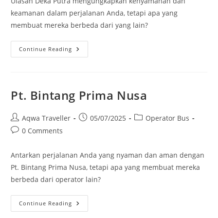
Ulasan Deka Putra mengungkapkan kenyamanan dan
keamanan dalam perjalanan Anda, tetapi apa yang
membuat mereka berbeda dari yang lain?
Deka
Continue Reading
Putra
Pt. Bintang Prima Nusa
Post
Post
Post
Aqwa Traveller
05/07/2025
Operator Bus
author:
published:
category:
Post
0 Comments
comments:
Antarkan perjalanan Anda yang nyaman dan aman dengan
Pt. Bintang Prima Nusa, tetapi apa yang membuat mereka
berbeda dari operator lain?
Pt.
Continue Reading
Bintang
Prima