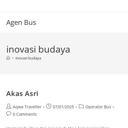
Skip
to
content
Agen Bus
inovasi budaya
>
inovasi budaya
Akas Asri
Post
Post
Post
Aqwa Traveller
07/01/2025
Operator Bus
author:
published:
category:
Post
0 Comments
comments: