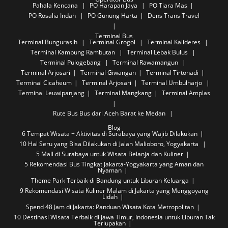
Pahala Kencana
PO Harapan Jaya
PO Tiara Mas
PO Rosalia Indah
PO Gunung Harta
Dens Trans Travel
Terminal Bus
Terminal Bungurasih
Terminal Grogol
Terminal Kalideres
Terminal Kampung Rambutan
Terminal Lebak Bulus
Terminal Pulogebang
Terminal Rawamangun
Terminal Arjosari
Terminal Giwangan
Terminal Tirtonadi
Terminal Cicaheum
Terminal Arjosari
Terminal Umbulharjo
Terminal Leuwipanjang
Terminal Mangkang
Terminal Amplas
Rute Bus
Bus dari Aceh Barat ke Medan
Blog
6 Tempat Wisata + Aktivitas di Surabaya yang Wajib Dilakukan
10 Hal Seru yang Bisa Dilakukan di Jalan Malioboro, Yogyakarta
5 Mall di Surabaya untuk Wisata Belanja dan Kuliner
5 Rekomendasi Bus Tingkat Jakarta-Yogyakarta yang Aman dan
Nyaman
Theme Park Terbaik di Bandung untuk Liburan Keluarga
9 Rekomendasi Wisata Kuliner Malam di Jakarta yang Menggoyang
Lidah
Spend 48 Jam di Jakarta: Panduan Wisata Kota Metropolitan
10 Destinasi Wisata Terbaik di Jawa Timur, Indonesia untuk Liburan Tak
Terlupakan