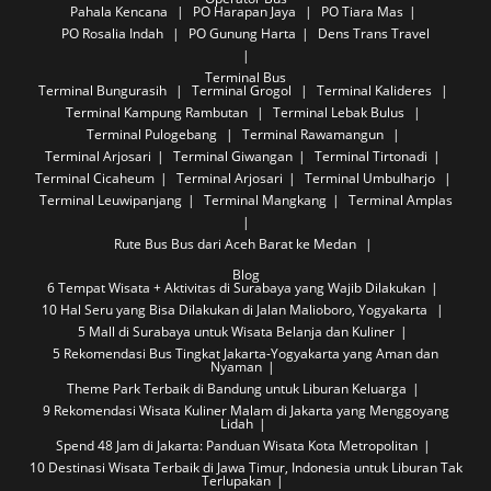
Pahala Kencana
PO Harapan Jaya
PO Tiara Mas
PO Rosalia Indah
PO Gunung Harta
Dens Trans Travel
Terminal Bus
Terminal Bungurasih
Terminal Grogol
Terminal Kalideres
Terminal Kampung Rambutan
Terminal Lebak Bulus
Terminal Pulogebang
Terminal Rawamangun
Terminal Arjosari
Terminal Giwangan
Terminal Tirtonadi
Terminal Cicaheum
Terminal Arjosari
Terminal Umbulharjo
Terminal Leuwipanjang
Terminal Mangkang
Terminal Amplas
Rute Bus
Bus dari Aceh Barat ke Medan
Blog
6 Tempat Wisata + Aktivitas di Surabaya yang Wajib Dilakukan
10 Hal Seru yang Bisa Dilakukan di Jalan Malioboro, Yogyakarta
5 Mall di Surabaya untuk Wisata Belanja dan Kuliner
5 Rekomendasi Bus Tingkat Jakarta-Yogyakarta yang Aman dan
Nyaman
Theme Park Terbaik di Bandung untuk Liburan Keluarga
9 Rekomendasi Wisata Kuliner Malam di Jakarta yang Menggoyang
Lidah
Spend 48 Jam di Jakarta: Panduan Wisata Kota Metropolitan
10 Destinasi Wisata Terbaik di Jawa Timur, Indonesia untuk Liburan Tak
Terlupakan