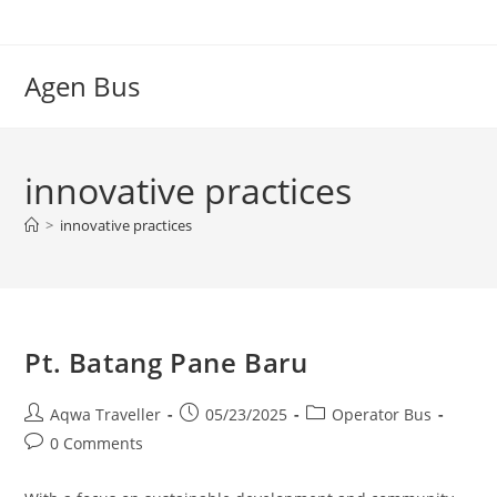
Skip
to
content
Agen Bus
innovative practices
>
innovative practices
Pt. Batang Pane Baru
Post
Post
Post
Aqwa Traveller
05/23/2025
Operator Bus
author:
published:
category:
Post
0 Comments
comments: