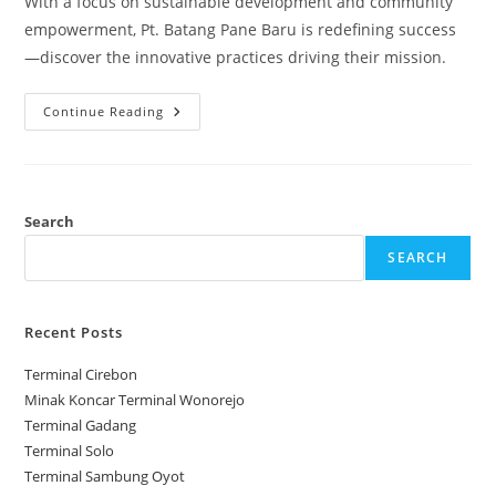
With a focus on sustainable development and community
empowerment, Pt. Batang Pane Baru is redefining success
—discover the innovative practices driving their mission.
Pt.
Continue Reading
Batang
Pane
Baru
Search
SEARCH
Recent Posts
Terminal Cirebon
Minak Koncar Terminal Wonorejo
Terminal Gadang
Terminal Solo
Terminal Sambung Oyot