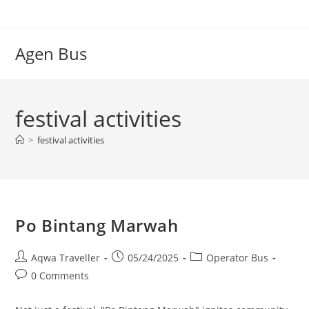
Skip
to
content
Agen Bus
festival activities
>
festival activities
Po Bintang Marwah
Post
Post
Post
Aqwa Traveller
05/24/2025
Operator Bus
author:
published:
category:
Post
0 Comments
comments: