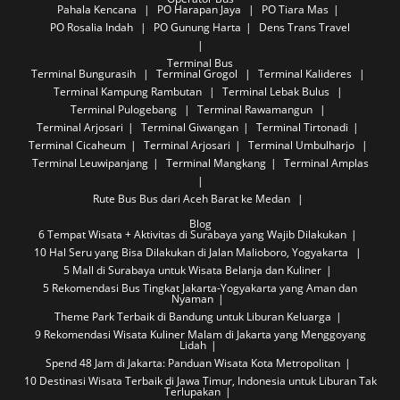
Pahala Kencana
PO Harapan Jaya
PO Tiara Mas
PO Rosalia Indah
PO Gunung Harta
Dens Trans Travel
Terminal Bus
Terminal Bungurasih
Terminal Grogol
Terminal Kalideres
Terminal Kampung Rambutan
Terminal Lebak Bulus
Terminal Pulogebang
Terminal Rawamangun
Terminal Arjosari
Terminal Giwangan
Terminal Tirtonadi
Terminal Cicaheum
Terminal Arjosari
Terminal Umbulharjo
Terminal Leuwipanjang
Terminal Mangkang
Terminal Amplas
Rute Bus
Bus dari Aceh Barat ke Medan
Blog
6 Tempat Wisata + Aktivitas di Surabaya yang Wajib Dilakukan
10 Hal Seru yang Bisa Dilakukan di Jalan Malioboro, Yogyakarta
5 Mall di Surabaya untuk Wisata Belanja dan Kuliner
5 Rekomendasi Bus Tingkat Jakarta-Yogyakarta yang Aman dan
Nyaman
Theme Park Terbaik di Bandung untuk Liburan Keluarga
9 Rekomendasi Wisata Kuliner Malam di Jakarta yang Menggoyang
Lidah
Spend 48 Jam di Jakarta: Panduan Wisata Kota Metropolitan
10 Destinasi Wisata Terbaik di Jawa Timur, Indonesia untuk Liburan Tak
Terlupakan