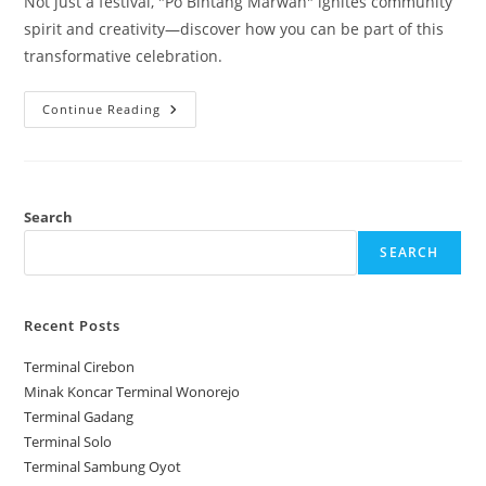
Not just a festival, "Po Bintang Marwah" ignites community
spirit and creativity—discover how you can be part of this
transformative celebration.
Po
Continue Reading
Bintang
Marwah
Search
SEARCH
Recent Posts
Terminal Cirebon
Minak Koncar Terminal Wonorejo
Terminal Gadang
Terminal Solo
Terminal Sambung Oyot