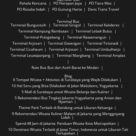
Pahala Kencana
PO Harapan Jaya
PO Tiara Mas
PO Rosalia Indah
PO Gunung Harta
Dens Trans Travel
Terminal Bus
Terminal Bungurasih
Terminal Grogol
Terminal Kalideres
Terminal Kampung Rambutan
Terminal Lebak Bulus
Terminal Pulogebang
Terminal Rawamangun
Terminal Arjosari
Terminal Giwangan
Terminal Tirtonadi
Terminal Cicaheum
Terminal Arjosari
Terminal Umbulharjo
Terminal Leuwipanjang
Terminal Mangkang
Terminal Amplas
Rute Bus
Bus dari Aceh Barat ke Medan
Blog
6 Tempat Wisata + Aktivitas di Surabaya yang Wajib Dilakukan
10 Hal Seru yang Bisa Dilakukan di Jalan Malioboro, Yogyakarta
5 Mall di Surabaya untuk Wisata Belanja dan Kuliner
5 Rekomendasi Bus Tingkat Jakarta-Yogyakarta yang Aman dan
Nyaman
Theme Park Terbaik di Bandung untuk Liburan Keluarga
9 Rekomendasi Wisata Kuliner Malam di Jakarta yang Menggoyang
Lidah
Spend 48 Jam di Jakarta: Panduan Wisata Kota Metropolitan
10 Destinasi Wisata Terbaik di Jawa Timur, Indonesia untuk Liburan Tak
Terlupakan