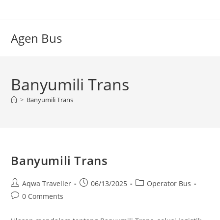
Skip
to
content
Agen Bus
Banyumili Trans
>
Banyumili Trans
Banyumili Trans
Post
Post
Post
Aqwa Traveller
06/13/2025
Operator Bus
author:
published:
category:
Post
0 Comments
comments: