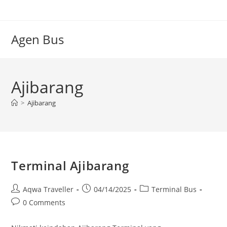
Skip
to
content
Agen Bus
Ajibarang
>
Ajibarang
Terminal Ajibarang
Post
Post
Post
Aqwa Traveller
04/14/2025
Terminal Bus
author:
published:
category:
Post
0 Comments
comments: