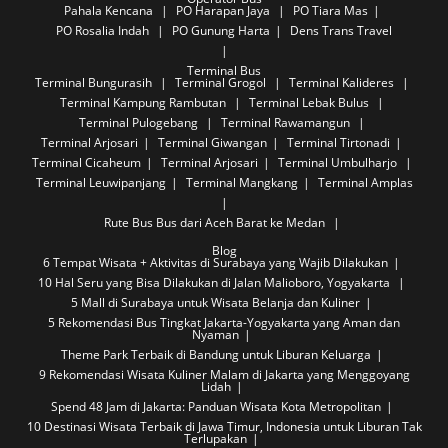
Pahala Kencana
PO Harapan Jaya
PO Tiara Mas
PO Rosalia Indah
PO Gunung Harta
Dens Trans Travel
Terminal Bus
Terminal Bungurasih
Terminal Grogol
Terminal Kalideres
Terminal Kampung Rambutan
Terminal Lebak Bulus
Terminal Pulogebang
Terminal Rawamangun
Terminal Arjosari
Terminal Giwangan
Terminal Tirtonadi
Terminal Cicaheum
Terminal Arjosari
Terminal Umbulharjo
Terminal Leuwipanjang
Terminal Mangkang
Terminal Amplas
Rute Bus
Bus dari Aceh Barat ke Medan
Blog
6 Tempat Wisata + Aktivitas di Surabaya yang Wajib Dilakukan
10 Hal Seru yang Bisa Dilakukan di Jalan Malioboro, Yogyakarta
5 Mall di Surabaya untuk Wisata Belanja dan Kuliner
5 Rekomendasi Bus Tingkat Jakarta-Yogyakarta yang Aman dan
Nyaman
Theme Park Terbaik di Bandung untuk Liburan Keluarga
9 Rekomendasi Wisata Kuliner Malam di Jakarta yang Menggoyang
Lidah
Spend 48 Jam di Jakarta: Panduan Wisata Kota Metropolitan
10 Destinasi Wisata Terbaik di Jawa Timur, Indonesia untuk Liburan Tak
Terlupakan