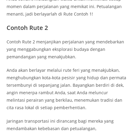
momen dalam perjalanan yang memikat ini. Petualangan
menanti, jadi berlayarlah di Rute Contoh 1!
Contoh Rute 2
Contoh Rute 2 menjanjikan perjalanan yang mendebarkan
yang menggabungkan eksplorasi budaya dengan
pemandangan yang menakjubkan.
Anda akan berlayar melalui rute feri yang menakjubkan,
menghubungkan kota-kota pesisir yang hidup dan permata
tersembunyi di sepanjang jalan. Bayangkan berdiri di dek,
angin menerpa rambut Anda, saat Anda meluncur
melintasi perairan yang berkilau, menemukan tradisi dan
cita rasa lokal di setiap pemberhentian.
Jaringan transportasi ini dirancang bagi mereka yang
mendambakan kebebasan dan petualangan,