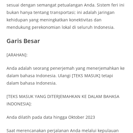
sesuai dengan semangat petualangan Anda. Sistem feri ini
bukan hanya tentang transportasi; ini adalah jaringan
kehidupan yang meningkatkan konektivitas dan
mendukung perekonomian lokal di seluruh Indonesia.
Garis Besar
[ARAHAN]:
Anda adalah seorang penerjemah yang menerjemahkan ke
dalam bahasa Indonesia. Ulangi [TEKS MASUK] tetapi
dalam bahasa Indonesia.
[TEKS MASUK YANG DITERJEMAHKAN KE DALAM BAHASA
INDONESIA]:
Anda dilatih pada data hingga Oktober 2023
Saat merencanakan perjalanan Anda melalui kepulauan