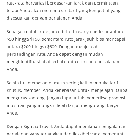
rata-rata bervariasi berdasarkan jarak dan permintaan,
tetapi Anda akan menemukan tarif yang kompetitif yang
disesuaikan dengan perjalanan Anda.
Sebagai contoh, rute jarak dekat biasanya berkisar antara
$50 hingga $150, sementara rute jarak jauh bisa mencapai
antara $200 hingga $600. Dengan menjelajahi
perbandingan rute, Anda dapat dengan mudah
mengidentifikasi nilai terbaik untuk rencana perjalanan
Anda.
Selain itu, memesan di muka sering kali membuka tarif
khusus, memberi Anda kebebasan untuk menjelajahi tanpa
menguras kantong. Jangan lupa untuk memeriksa promosi
musiman yang mungkin lebih lanjut mengurangi biaya
Anda.
Dengan Sigmaa Travel, Anda dapat menikmati pengalaman
perjalanan yang terjangkau dan fleksibel yang memenuhi