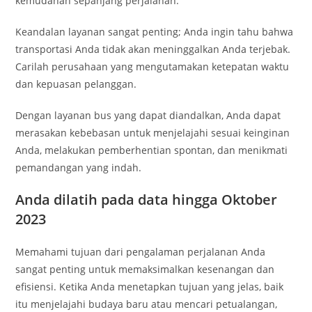
kemudahan sepanjang perjalanan.
Keandalan layanan sangat penting; Anda ingin tahu bahwa
transportasi Anda tidak akan meninggalkan Anda terjebak.
Carilah perusahaan yang mengutamakan ketepatan waktu
dan kepuasan pelanggan.
Dengan layanan bus yang dapat diandalkan, Anda dapat
merasakan kebebasan untuk menjelajahi sesuai keinginan
Anda, melakukan pemberhentian spontan, dan menikmati
pemandangan yang indah.
Anda dilatih pada data hingga Oktober
2023
Memahami tujuan dari pengalaman perjalanan Anda
sangat penting untuk memaksimalkan kesenangan dan
efisiensi. Ketika Anda menetapkan tujuan yang jelas, baik
itu menjelajahi budaya baru atau mencari petualangan,