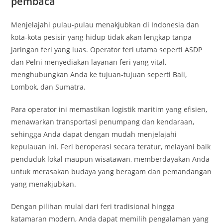
pembaca
Menjelajahi pulau-pulau menakjubkan di Indonesia dan
kota-kota pesisir yang hidup tidak akan lengkap tanpa
jaringan feri yang luas. Operator feri utama seperti ASDP
dan Pelni menyediakan layanan feri yang vital,
menghubungkan Anda ke tujuan-tujuan seperti Bali,
Lombok, dan Sumatra.
Para operator ini memastikan logistik maritim yang efisien,
menawarkan transportasi penumpang dan kendaraan,
sehingga Anda dapat dengan mudah menjelajahi
kepulauan ini. Feri beroperasi secara teratur, melayani baik
penduduk lokal maupun wisatawan, memberdayakan Anda
untuk merasakan budaya yang beragam dan pemandangan
yang menakjubkan.
Dengan pilihan mulai dari feri tradisional hingga
katamaran modern, Anda dapat memilih pengalaman yang