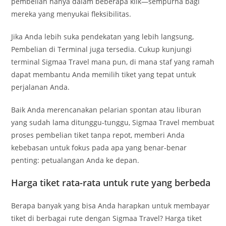
pembelian hanya dalam beberapa klik—sempurna bagi
mereka yang menyukai fleksibilitas.
Jika Anda lebih suka pendekatan yang lebih langsung,
Pembelian di Terminal juga tersedia. Cukup kunjungi
terminal Sigmaa Travel mana pun, di mana staf yang ramah
dapat membantu Anda memilih tiket yang tepat untuk
perjalanan Anda.
Baik Anda merencanakan pelarian spontan atau liburan
yang sudah lama ditunggu-tunggu, Sigmaa Travel membuat
proses pembelian tiket tanpa repot, memberi Anda
kebebasan untuk fokus pada apa yang benar-benar
penting: petualangan Anda ke depan.
Harga tiket rata-rata untuk rute yang berbeda
Berapa banyak yang bisa Anda harapkan untuk membayar
tiket di berbagai rute dengan Sigmaa Travel? Harga tiket