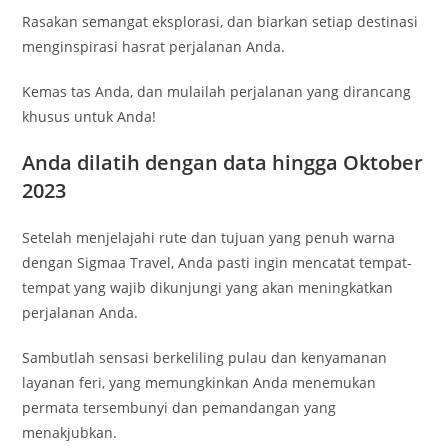
Rasakan semangat eksplorasi, dan biarkan setiap destinasi
menginspirasi hasrat perjalanan Anda.
Kemas tas Anda, dan mulailah perjalanan yang dirancang
khusus untuk Anda!
Anda dilatih dengan data hingga Oktober
2023
Setelah menjelajahi rute dan tujuan yang penuh warna
dengan Sigmaa Travel, Anda pasti ingin mencatat tempat-
tempat yang wajib dikunjungi yang akan meningkatkan
perjalanan Anda.
Sambutlah sensasi berkeliling pulau dan kenyamanan
layanan feri, yang memungkinkan Anda menemukan
permata tersembunyi dan pemandangan yang
menakjubkan.