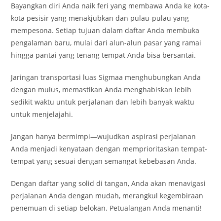
Bayangkan diri Anda naik feri yang membawa Anda ke kota-
kota pesisir yang menakjubkan dan pulau-pulau yang
mempesona. Setiap tujuan dalam daftar Anda membuka
pengalaman baru, mulai dari alun-alun pasar yang ramai
hingga pantai yang tenang tempat Anda bisa bersantai.
Jaringan transportasi luas Sigmaa menghubungkan Anda
dengan mulus, memastikan Anda menghabiskan lebih
sedikit waktu untuk perjalanan dan lebih banyak waktu
untuk menjelajahi.
Jangan hanya bermimpi—wujudkan aspirasi perjalanan
Anda menjadi kenyataan dengan memprioritaskan tempat-
tempat yang sesuai dengan semangat kebebasan Anda.
Dengan daftar yang solid di tangan, Anda akan menavigasi
perjalanan Anda dengan mudah, merangkul kegembiraan
penemuan di setiap belokan. Petualangan Anda menanti!