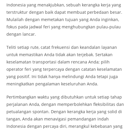
Indonesia yang menakjubkan, sebuah kerangka kerja yang
terstruktur dengan baik dapat membuat perbedaan besar.
Mulailah dengan memetakan tujuan yang Anda inginkan,
fokus pada jadwal feri yang menghubungkan pulau-pulau
dengan lancar.
Teliti setiap rute, catat frekuensi dan keandalan layanan
untuk memastikan Anda tidak akan terjebak. Sertakan
keselamatan transportasi dalam rencana Anda; pilih
operator feri yang terpercaya dengan catatan keselamatan
yang positif. Ini tidak hanya melindungi Anda tetapi juga
meningkatkan pengalaman keseluruhan Anda.
Pertimbangkan waktu yang dibutuhkan untuk setiap tahap
perjalanan Anda, dengan memperbolehkan fleksibilitas dan
petualangan spontan. Dengan kerangka kerja yang solid di
tangan, Anda akan menavigasi pemandangan indah
Indonesia dengan percaya diri, merangkul kebebasan yang