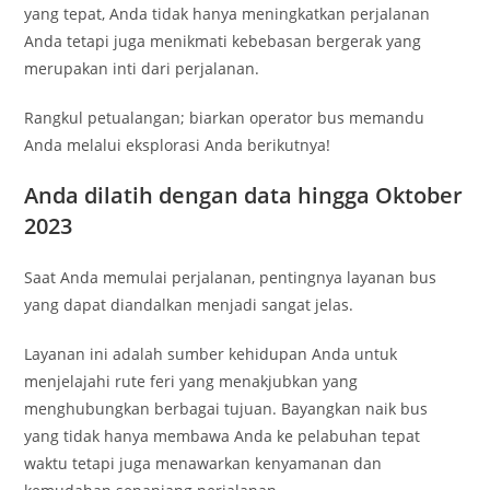
yang tepat, Anda tidak hanya meningkatkan perjalanan
Anda tetapi juga menikmati kebebasan bergerak yang
merupakan inti dari perjalanan.
Rangkul petualangan; biarkan operator bus memandu
Anda melalui eksplorasi Anda berikutnya!
Anda dilatih dengan data hingga Oktober
2023
Saat Anda memulai perjalanan, pentingnya layanan bus
yang dapat diandalkan menjadi sangat jelas.
Layanan ini adalah sumber kehidupan Anda untuk
menjelajahi rute feri yang menakjubkan yang
menghubungkan berbagai tujuan. Bayangkan naik bus
yang tidak hanya membawa Anda ke pelabuhan tepat
waktu tetapi juga menawarkan kenyamanan dan