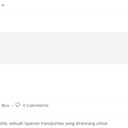
g
Post
r Bus
0 Comments
comments:
tle, sebuah layanan transportasi yang dirancang untuk