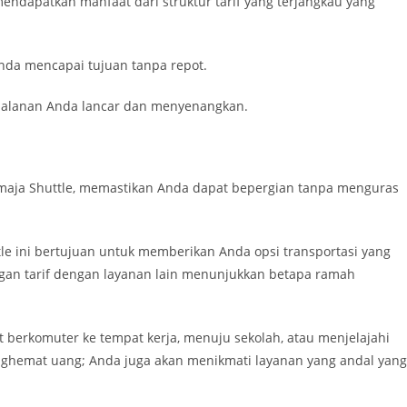
endapatkan manfaat dari struktur tarif yang terjangkau yang
nda mencapai tujuan tanpa repot.
rjalanan Anda lancar dan menyenangkan.
Remaja Shuttle, memastikan Anda dapat bepergian tanpa menguras
tle ini bertujuan untuk memberikan Anda opsi transportasi yang
n tarif dengan layanan lain menunjukkan betapa ramah
t berkomuter ke tempat kerja, menuju sekolah, atau menjelajahi
enghemat uang; Anda juga akan menikmati layanan yang andal yang