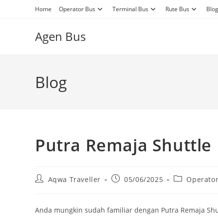
Skip
Home
Operator Bus
Terminal Bus
Rute Bus
Blo
to
content
Agen Bus
Blog
Putra Remaja Shuttle
Post
Post
Post
Aqwa Traveller
05/06/2025
Operato
author:
published:
category:
Anda mungkin sudah familiar dengan Putra Remaja Shut