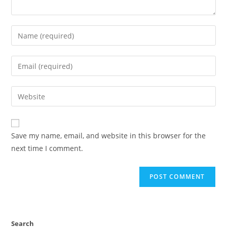
Enter
your
name
Enter
or
your
username
email
Enter
to
address
your
comment
to
website
comment
URL
Save my name, email, and website in this browser for the
(optional)
next time I comment.
Search