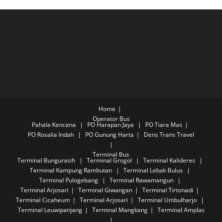
Home
Operator Bus
Pahala Kencana
PO Harapan Jaya
PO Tiara Mas
PO Rosalia Indah
PO Gunung Harta
Dens Trans Travel
Terminal Bus
Terminal Bungurasih
Terminal Grogol
Terminal Kalideres
Terminal Kampung Rambutan
Terminal Lebak Bulus
Terminal Pulogebang
Terminal Rawamangun
Terminal Arjosari
Terminal Giwangan
Terminal Tirtonadi
Terminal Cicaheum
Terminal Arjosari
Terminal Umbulharjo
Terminal Leuwipanjang
Terminal Mangkang
Terminal Amplas