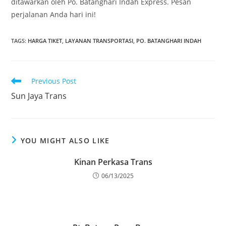
ditawarkan oleh Po. Batanghari Indah Express. Pesan
perjalanan Anda hari ini!
TAGS
:
HARGA TIKET
,
LAYANAN TRANSPORTASI
,
PO. BATANGHARI INDAH
Read
Previous Post
more
Sun Jaya Trans
articles
YOU MIGHT ALSO LIKE
Kinan Perkasa Trans
06/13/2025