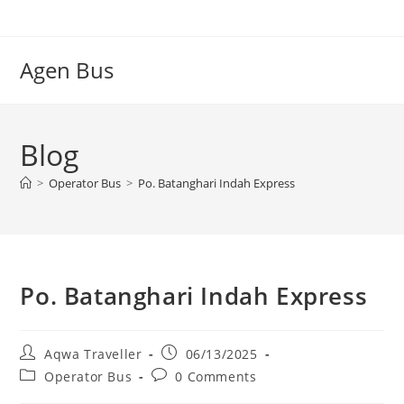
Skip
to
content
Agen Bus
Blog
>
Operator Bus
>
Po. Batanghari Indah Express
Po. Batanghari Indah Express
Post
Post
Aqwa Traveller
06/13/2025
author:
published:
Post
Post
Operator Bus
0 Comments
category:
comments: