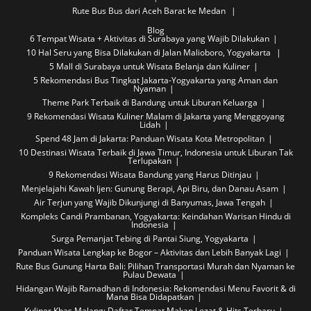
Rute Bus
Bus dari Aceh Barat ke Medan
Blog
6 Tempat Wisata + Aktivitas di Surabaya yang Wajib Dilakukan
10 Hal Seru yang Bisa Dilakukan di Jalan Malioboro, Yogyakarta
5 Mall di Surabaya untuk Wisata Belanja dan Kuliner
5 Rekomendasi Bus Tingkat Jakarta-Yogyakarta yang Aman dan
Nyaman
Theme Park Terbaik di Bandung untuk Liburan Keluarga
9 Rekomendasi Wisata Kuliner Malam di Jakarta yang Menggoyang
Lidah
Spend 48 Jam di Jakarta: Panduan Wisata Kota Metropolitan
10 Destinasi Wisata Terbaik di Jawa Timur, Indonesia untuk Liburan Tak
Terlupakan
9 Rekomendasi Wisata Bandung yang Harus Ditinjau
Menjelajahi Kawah Ijen: Gunung Berapi, Api Biru, dan Danau Asam
Air Terjun yang Wajib Dikunjungi di Banyumas, Jawa Tengah
Kompleks Candi Prambanan, Yogyakarta: Keindahan Warisan Hindu di
Indonesia
Surga Pemanjat Tebing di Pantai Siung, Yogyakarta
Panduan Wisata Lengkap ke Bogor – Aktivitas dan Lebih Banyak Lagi
Rute Bus Gunung Harta Bali: Pilihan Transportasi Murah dan Nyaman ke
Pulau Dewata
Hidangan Wajib Ramadhan di Indonesia: Rekomendasi Menu Favorit & di
Mana Bisa Didapatkan
Kuliner Khas Malang: Daftar Tempat Makan Lezat & Hits Terbaru