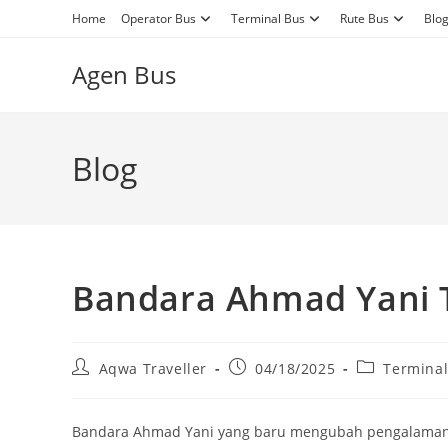
Skip
Home
Operator Bus
Terminal Bus
Rute Bus
Blo
to
content
Agen Bus
Blog
Bandara Ahmad Yani 
Post
Post
Post
Aqwa Traveller
04/18/2025
Terminal
author:
published:
category:
Bandara Ahmad Yani yang baru mengubah pengalaman 