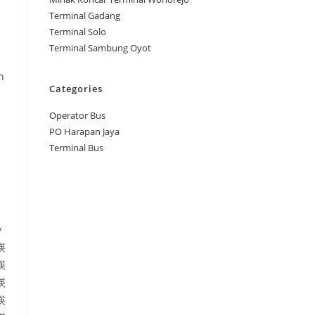
Terminal Gadang
Terminal Solo
Terminal Sambung Oyot
n
Categories
Operator Bus
PO Harapan Jaya
Terminal Bus
y
愥
愥
愥
愥