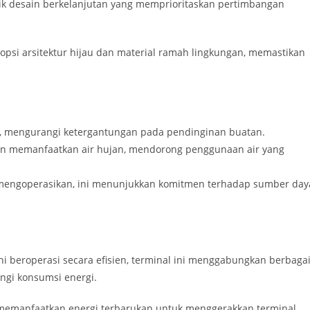
ik desain berkelanjutan yang memprioritaskan pertimbangan
si arsitektur hijau dan material ramah lingkungan, memastikan
a, mengurangi ketergantungan pada pendinginan buatan.
an memanfaatkan air hujan, mendorong penggunaan air yang
 mengoperasikan, ini menunjukkan komitmen terhadap sumber day
 beroperasi secara efisien, terminal ini menggabungkan berbaga
angi konsumsi energi.
emanfaatkan energi terbarukan untuk menggerakkan terminal