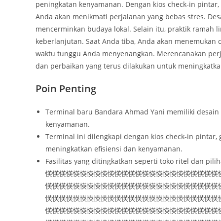
peningkatan kenyamanan. Dengan kios check-in pintar,
Anda akan menikmati perjalanan yang bebas stres. De
mencerminkan budaya lokal. Selain itu, praktik rama
keberlanjutan. Saat Anda tiba, Anda akan menemukan 
waktu tunggu Anda menyenangkan. Merencanakan perj
dan perbaikan yang terus dilakukan untuk meningkatk
Poin Penting
Terminal baru Bandara Ahmad Yani memiliki desain 
kenyamanan.
Terminal ini dilengkapi dengan kios check-in pintar
meningkatkan efisiensi dan kenyamanan.
Fasilitas yang ditingkatkan seperti toko ritel dan
愥愥愥愥愥愥愥愥愥愥愥愥愥愥愥愥愥愥愥愥愥愥愥愥愥
愥愥愥愥愥愥愥愥愥愥愥愥愥愥愥愥愥愥愥愥愥愥愥愥愥
愥愥愥愥愥愥愥愥愥愥愥愥愥愥愥愥愥愥愥愥愥愥愥愥愥
愥愥愥愥愥愥愥愥愥愥愥愥愥愥愥愥愥愥愥愥愥愥愥愥愥