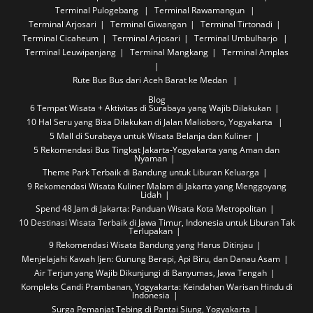
Terminal Pulogebang
Terminal Rawamangun
Terminal Arjosari
Terminal Giwangan
Terminal Tirtonadi
Terminal Cicaheum
Terminal Arjosari
Terminal Umbulharjo
Terminal Leuwipanjang
Terminal Mangkang
Terminal Amplas
Rute Bus
Bus dari Aceh Barat ke Medan
Blog
6 Tempat Wisata + Aktivitas di Surabaya yang Wajib Dilakukan
10 Hal Seru yang Bisa Dilakukan di Jalan Malioboro, Yogyakarta
5 Mall di Surabaya untuk Wisata Belanja dan Kuliner
5 Rekomendasi Bus Tingkat Jakarta-Yogyakarta yang Aman dan
Nyaman
Theme Park Terbaik di Bandung untuk Liburan Keluarga
9 Rekomendasi Wisata Kuliner Malam di Jakarta yang Menggoyang
Lidah
Spend 48 Jam di Jakarta: Panduan Wisata Kota Metropolitan
10 Destinasi Wisata Terbaik di Jawa Timur, Indonesia untuk Liburan Tak
Terlupakan
9 Rekomendasi Wisata Bandung yang Harus Ditinjau
Menjelajahi Kawah Ijen: Gunung Berapi, Api Biru, dan Danau Asam
Air Terjun yang Wajib Dikunjungi di Banyumas, Jawa Tengah
Kompleks Candi Prambanan, Yogyakarta: Keindahan Warisan Hindu di
Indonesia
Surga Pemanjat Tebing di Pantai Siung, Yogyakarta