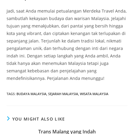
Jadi, saat Anda memulai petualangan Merdeka Travel Anda,
sambutlah kekayaan budaya dan warisan Malaysia. Jelajahi
tujuan yang menakjubkan, dari pantai yang bersih hingga
kota yang vibrant, dan ciptakan kenangan tak terlupakan di
sepanjang jalan. Terjunlah ke dalam tradisi lokal, nikmati
pengalaman unik, dan terhubung dengan inti dari negara
indah ini. Dengan setiap langkah yang Anda ambil, Anda
tidak hanya akan menemukan Malaysia tetapi juga
semangat kebebasan dan penjelajahan yang
mendefinisikannya. Perjalanan Anda menunggu!
TAGS
:
BUDAYA MALAYSIA
,
SEJARAH MALAYSIA
,
WISATA MALAYSIA
YOU MIGHT ALSO LIKE
Trans Malang yang Indah