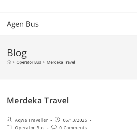
Skip
to
content
Agen Bus
Blog
>
Operator Bus
>
Merdeka Travel
Merdeka Travel
Post
Post
Aqwa Traveller
06/13/2025
author:
published:
Post
Post
Operator Bus
0 Comments
category:
comments: