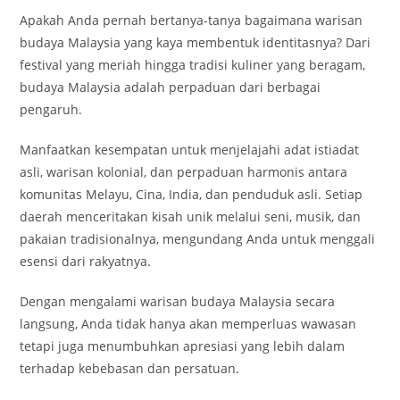
Apakah Anda pernah bertanya-tanya bagaimana warisan
budaya Malaysia yang kaya membentuk identitasnya? Dari
festival yang meriah hingga tradisi kuliner yang beragam,
budaya Malaysia adalah perpaduan dari berbagai
pengaruh.
Manfaatkan kesempatan untuk menjelajahi adat istiadat
asli, warisan kolonial, dan perpaduan harmonis antara
komunitas Melayu, Cina, India, dan penduduk asli. Setiap
daerah menceritakan kisah unik melalui seni, musik, dan
pakaian tradisionalnya, mengundang Anda untuk menggali
esensi dari rakyatnya.
Dengan mengalami warisan budaya Malaysia secara
langsung, Anda tidak hanya akan memperluas wawasan
tetapi juga menumbuhkan apresiasi yang lebih dalam
terhadap kebebasan dan persatuan.