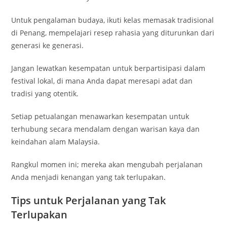
Untuk pengalaman budaya, ikuti kelas memasak tradisional
di Penang, mempelajari resep rahasia yang diturunkan dari
generasi ke generasi.
Jangan lewatkan kesempatan untuk berpartisipasi dalam
festival lokal, di mana Anda dapat meresapi adat dan
tradisi yang otentik.
Setiap petualangan menawarkan kesempatan untuk
terhubung secara mendalam dengan warisan kaya dan
keindahan alam Malaysia.
Rangkul momen ini; mereka akan mengubah perjalanan
Anda menjadi kenangan yang tak terlupakan.
Tips untuk Perjalanan yang Tak
Terlupakan