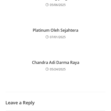
05/06/2025
Platinum Oleh Sejahtera
07/01/2025
Chandra Adi Darma Raya
05/24/2025
Leave a Reply