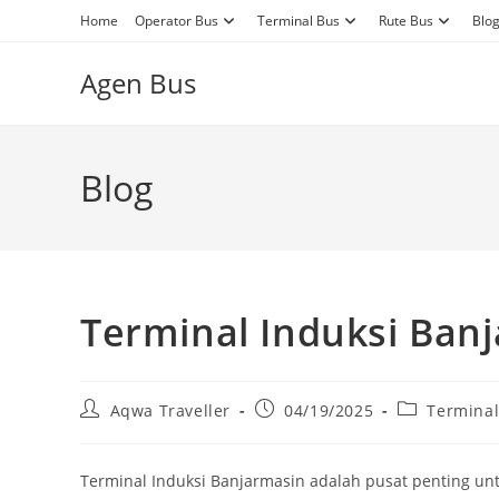
Skip
Home
Operator Bus
Terminal Bus
Rute Bus
Blo
to
content
Agen Bus
Blog
Terminal Induksi Ban
Post
Post
Post
Aqwa Traveller
04/19/2025
Terminal
author:
published:
category:
Terminal Induksi Banjarmasin adalah pusat penting un