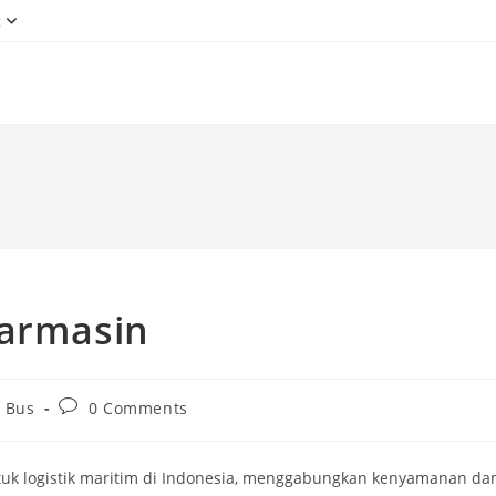
g
jarmasin
Post
 Bus
0 Comments
comments:
tuk logistik maritim di Indonesia, menggabungkan kenyamanan da