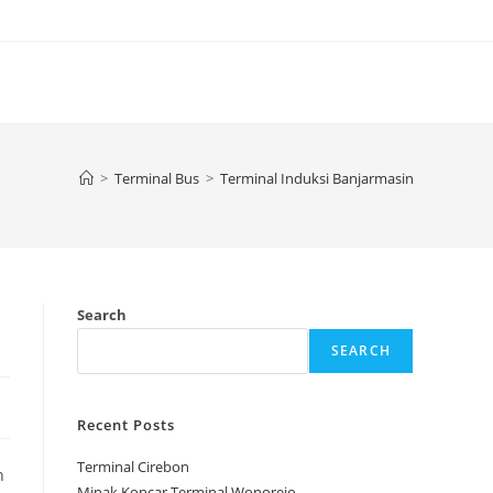
>
Terminal Bus
>
Terminal Induksi Banjarmasin
Search
SEARCH
Recent Posts
Terminal Cirebon
n
Minak Koncar Terminal Wonorejo