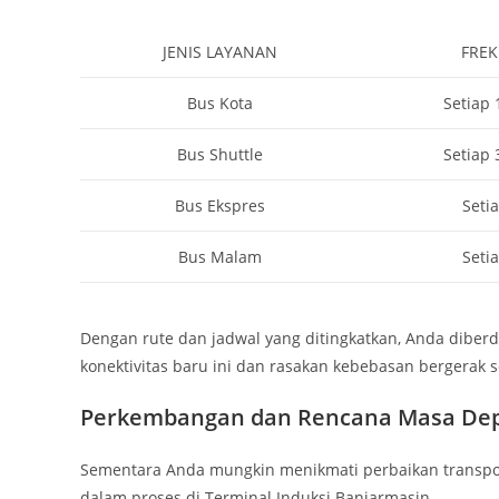
JENIS LAYANAN
FREK
Bus Kota
Setiap 
Bus Shuttle
Setiap 
Bus Ekspres
Seti
Bus Malam
Seti
Dengan rute dan jadwal yang ditingkatkan, Anda diber
konektivitas baru ini dan rasakan kebebasan bergerak 
Perkembangan dan Rencana Masa De
Sementara Anda mungkin menikmati perbaikan transpo
dalam proses di Terminal Induksi Banjarmasin.