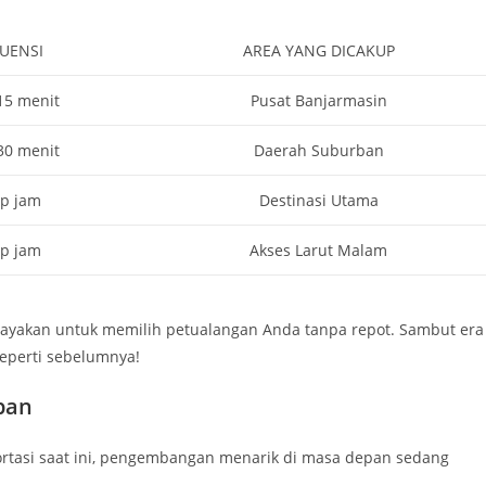
UENSI
AREA YANG DICAKUP
15 menit
Pusat Banjarmasin
30 menit
Daerah Suburban
ap jam
Destinasi Utama
ap jam
Akses Larut Malam
dayakan untuk memilih petualangan Anda tanpa repot. Sambut era
seperti sebelumnya!
pan
rtasi saat ini, pengembangan menarik di masa depan sedang